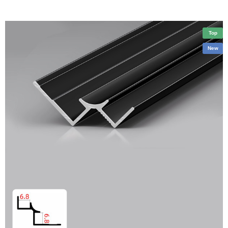
Top
New