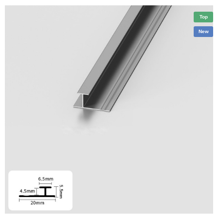
Top
New