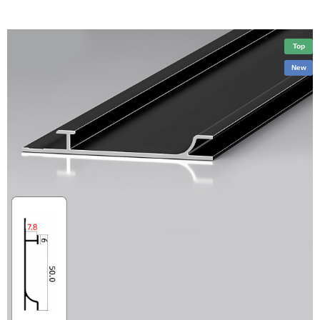
Top
New