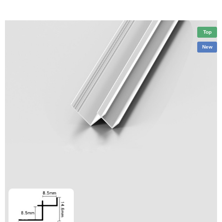
Top
New