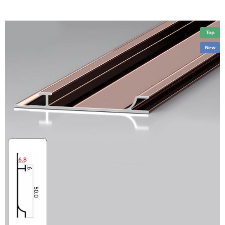
Top
New