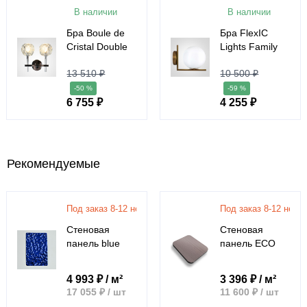
В наличии
В наличии
Бра Boule de
Бра FlexIC
Cristal Double
Lights Family
Sconce
Michael
13 510 ₽
10 500 ₽
Chrome
Anastassiades
Gold
-50 %
-59 %
6 755 ₽
4 255 ₽
Рекомендуемые
Под заказ 8-12 недель
Под заказ 8-12 неде
Стеновая
Стеновая
панель blue
панель ECO
water водная
P037 Дуб
рябь - 2800-
седой - 2800-
4 993 ₽ / м²
3 396 ₽ / м²
1220-5 мм
1220-5 мм
17 055 ₽ / шт
11 600 ₽ / шт