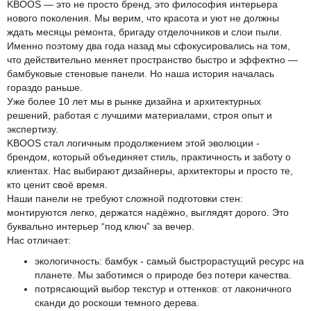
KBOOS — это не просто бренд, это философия интерьера
нового поколения. Мы верим, что красота и уют не должны
ждать месяцы ремонта, бригаду отделочников и слои пыли.
Именно поэтому два года назад мы сфокусировались на том,
что действительно меняет пространство быстро и эффектно —
бамбуковые стеновые панели. Но наша история началась
гораздо раньше.
Уже более 10 лет мы в рынке дизайна и архитектурных
решений, работая с лучшими материалами, строя опыт и
экспертизу.
KBOOS стал логичным продолжением этой эволюции -
брендом, который объединяет стиль, практичность и заботу о
клиентах. Нас выбирают дизайнеры, архитекторы и просто те,
кто ценит своё время.
Наши панели не требуют сложной подготовки стен:
монтируются легко, держатся надёжно, выглядят дорого. Это
буквально интерьер “под ключ” за вечер.
Нас отличает:
экологичность: бамбук - самый быстрорастущий ресурс на
планете. Мы заботимся о природе без потери качества.
потрясающий выбор текстур и оттенков: от лаконичного
сканди до роскоши темного дерева.