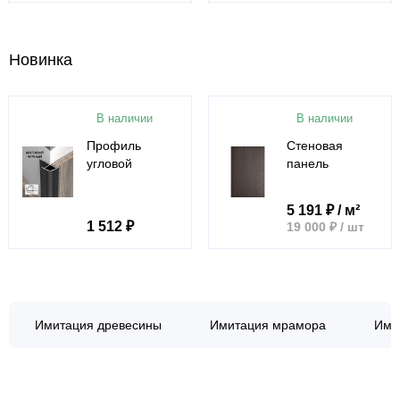
Новинка
В наличии
В наличии
Профиль
Стеновая
угловой
панель
внешний
CROWN
алюминиевый
CR13581-88
5 191 ₽ / м²
для панелей 8
Орех
1 512 ₽
19 000 ₽ / шт
мм черный
американский
14599-88
- 3000-1220-8
мм
Имитация древесины
Имитация мрамора
Ими