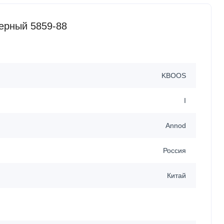
ерный 5859-88
KBOOS
I
Annod
Россия
Китай