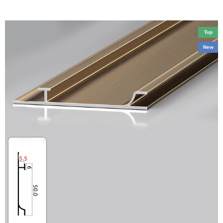
Top
New