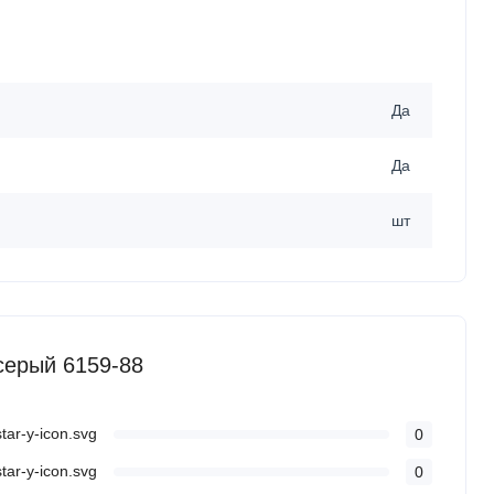
Да
Да
шт
серый 6159-88
0
0