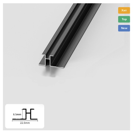
Хит
Top
New