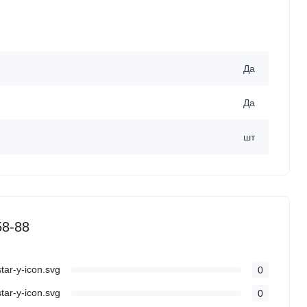
Да
Да
шт
58-88
0
0