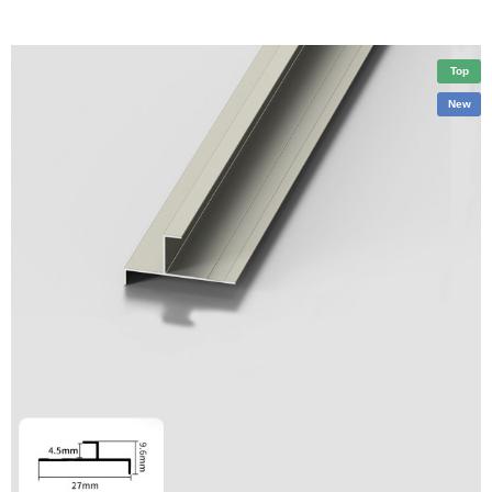
Top
New