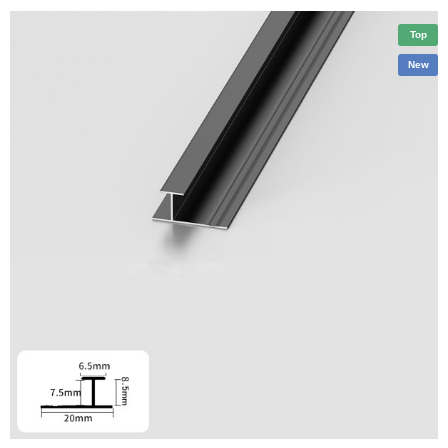
Top
New