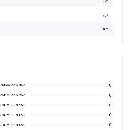
Да
Да
шт
0
0
0
0
0