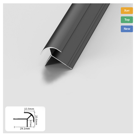
Хит
Top
New