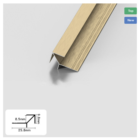
Top
New