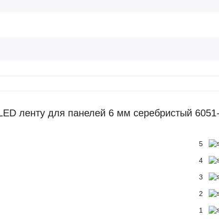
ED ленту для панелей 6 мм серебристый 6051
5
4
3
2
1