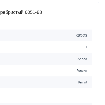
еребристый 6051-88
KBOOS
I
Annod
Россия
Китай