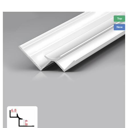
Top
New