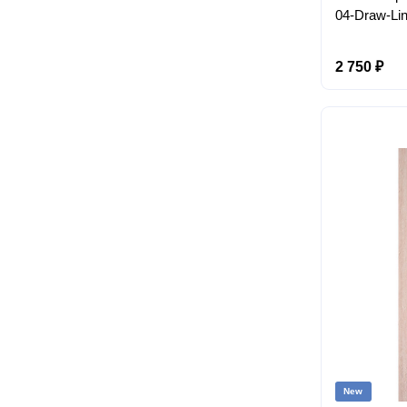
04-Draw-Lin
2 750 ₽
New