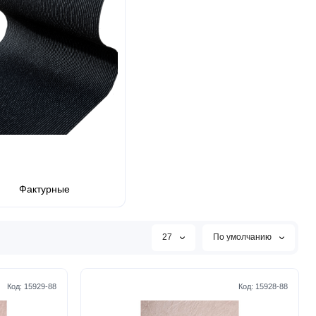
Фактурные
27
По умолчанию
Код:
15929-88
Код:
15928-88