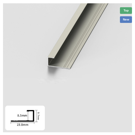
Top
New