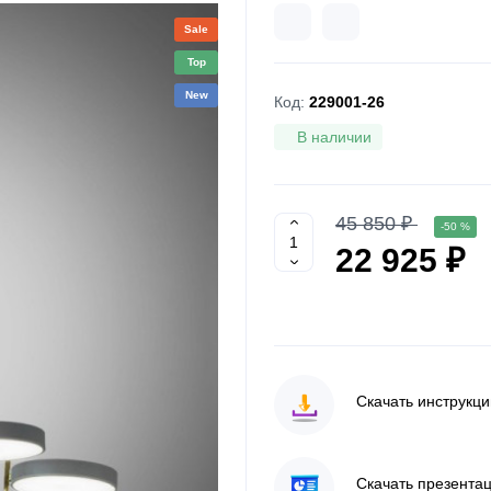
Sale
Top
New
Код:
229001-26
В наличии
45 850 ₽
-50 %
22 925 ₽
Скачать инструкц
Скачать презента