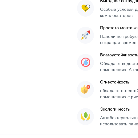
Выгодное сотрудн
Особые условия д
комплектаторов
Простота монтажа
Панели не требуют
сокращая времен
Влагоустойчивост
Обладают водосто
помещениях. А та
Огнестойкость
обладают огнесто
помещениях с рис
Экологичность
Антибактериальны
использовать пане