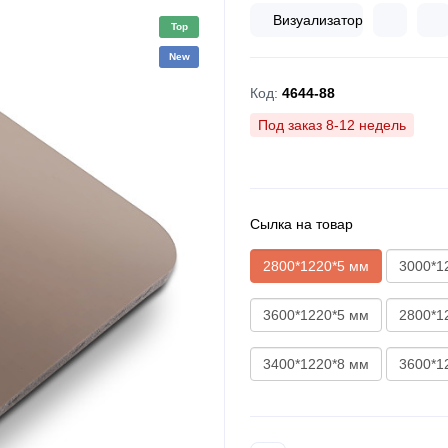
Визуализатор
Top
New
Код:
4644-88
Под заказ 8-12 недель
Сылка на товар
2800*1220*5 мм
3000*1
3600*1220*5 мм
2800*1
3400*1220*8 мм
3600*1