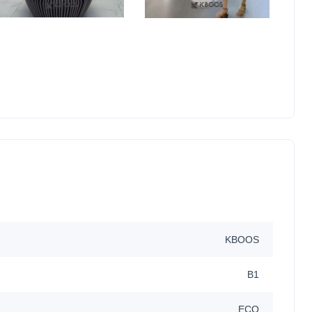
KBOOS
B1
ECO