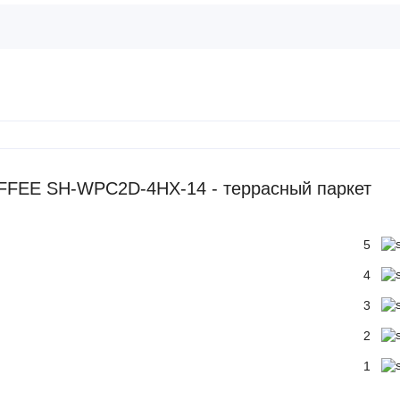
FFEE SH-WPC2D-4HX-14 - террасный паркет
5
4
3
2
1