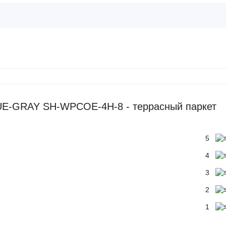
UE-GRAY SH-WPCOE-4H-8 - террасный паркет
5
4
3
2
1