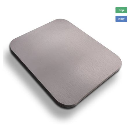
Top
New