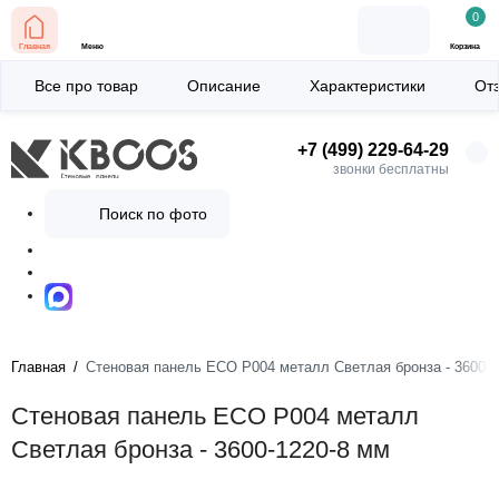
0
Главная
Меню
Корзина
Все про товар
Описание
Характеристики
От
+7 (499) 229-64-29
звонки бесплатны
Поиск по фото
Главная
Стеновая панель ECO P004 металл Светлая бронза - 3600-1
Стеновая панель ECO P004 металл
Светлая бронза - 3600-1220-8 мм