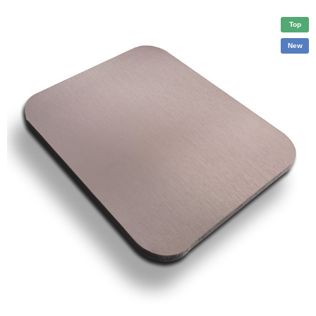
Top
New