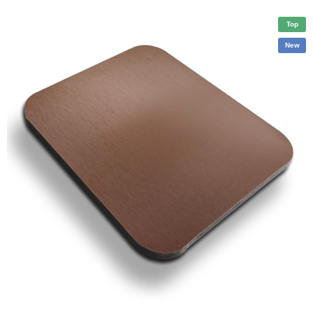
Top
New