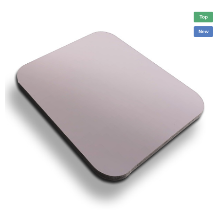
Top
New