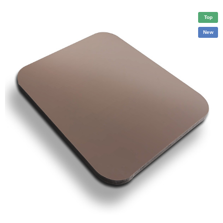
Top
New