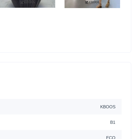
KBOOS
B1
ECO