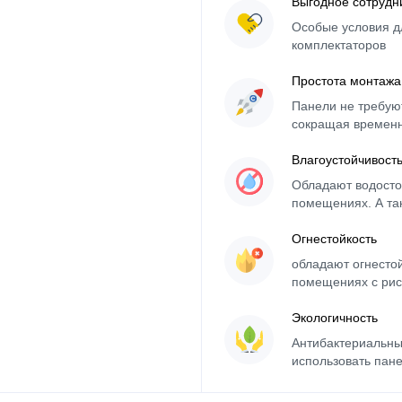
Выгодное сотрудн
Особые условия д
комплектаторов
Простота монтажа
Панели не требуют
сокращая времен
Влагоустойчивост
Обладают водосто
помещениях. А та
Огнестойкость
обладают огнесто
помещениях с рис
Экологичность
Антибактериальны
использовать пане