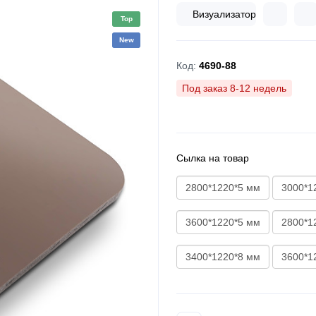
Визуализатор
Top
New
Код:
4690-88
Под заказ 8-12 недель
Сылка на товар
2800*1220*5 мм
3000*1
3600*1220*5 мм
2800*1
3400*1220*8 мм
3600*1