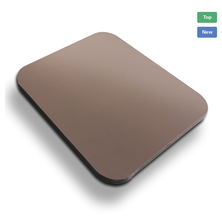
Top
New