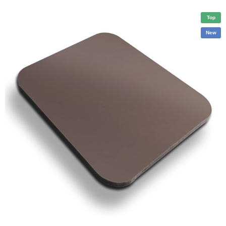
Top
New