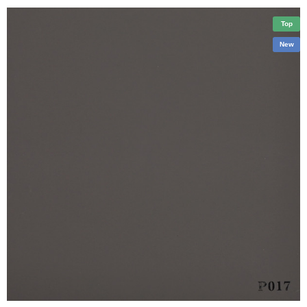
Top
New