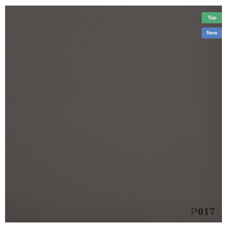
Top
New