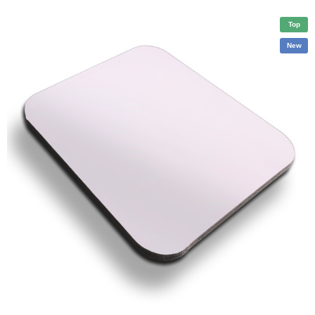
Top
New