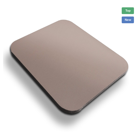
Top
New