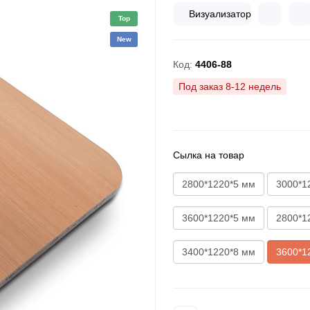
Визуализатор
Top
New
Код:
4406-88
Под заказ 8-12 недель
Сылка на товар
2800*1220*5 мм
3000*1
3600*1220*5 мм
2800*1
3400*1220*8 мм
3600*1