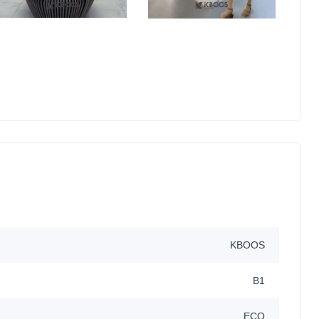
KBOOS
B1
ECO