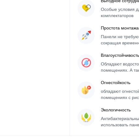
Выгодное сотрудн
Особые условия д
комплектаторов
Простота монтажа
Панели не требуют
сокращая времен
Влагоустойчивост
Обладают водосто
помещениях. А та
Огнестойкость
обладают огнесто
помещениях с рис
Экологичность
Антибактериальны
использовать пане